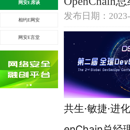
OpenChain总
网安E席谈
发布日期：202
相约E网安
网安E言堂
共生·敏捷·进化
enChain总经理