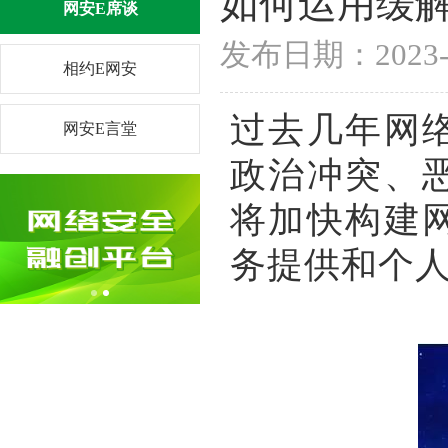
如何运用缓
网安E席谈
发布日期：202
相约E网安
过去几年网
网安E言堂
政治冲突、
将加快构建
务提供和个