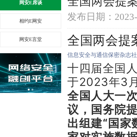
全国两会提
网安E席谈
发布日期：202
相约E网安
全国两会提
网安E言堂
信息安全与通信保密杂志
十四届全国
于2023年
全国人大一
议，国务院
出组建“国家
家对实施数